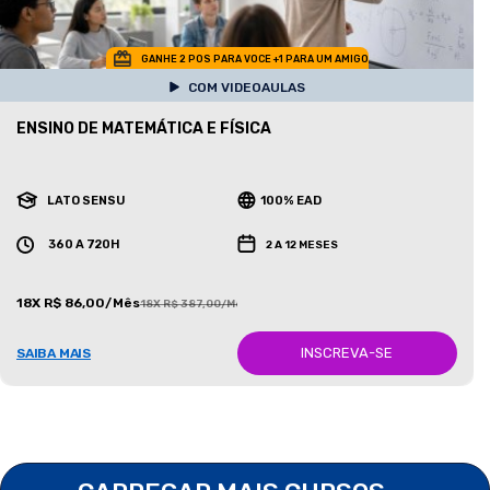
GANHE 2 POS PARA VOCE +1 PARA UM AMIGO
COM VIDEOAULAS
ENSINO DE MATEMÁTICA E FÍSICA
LATO SENSU
100% EAD
360 A 720H
2 A 12 MESES
18X R$ 86,00/Mês
18X R$ 387,00/Mês
INSCREVA-SE
SAIBA MAIS