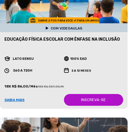
GANHE 2 POS PARA VOCE +1 PARA UM AMIGO
COM VIDEOAULAS
EDUCAÇÃO FÍSICA ESCOLAR COM ÊNFASE NA INCLUSÃO
LATO SENSU
100% EAD
360 A 720H
2 A 12 MESES
18X R$ 86,00/Mês
18X R$ 387,00/Mês
INSCREVA-SE
SAIBA MAIS