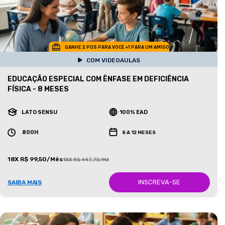
GANHE 2 POS PARA VOCE +1 PARA UM AMIGO
COM VIDEOAULAS
EDUCAÇÃO ESPECIAL COM ÊNFASE EM DEFICIÊNCIA
FÍSICA - 8 MESES
LATO SENSU
100% EAD
800H
8 A 12 MESES
18X R$ 99,50/Mês
18X R$ 447,75/Mês
INSCREVA-SE
SAIBA MAIS