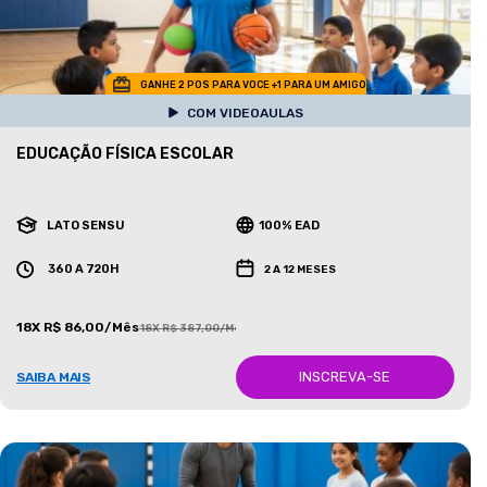
GANHE 2 POS PARA VOCE +1 PARA UM AMIGO
COM VIDEOAULAS
EDUCAÇÃO FÍSICA ESCOLAR
LATO SENSU
100% EAD
360 A 720H
2 A 12 MESES
18X R$ 86,00/Mês
18X R$ 387,00/Mês
INSCREVA-SE
SAIBA MAIS