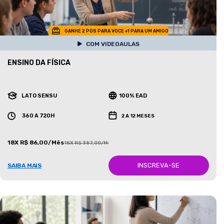
GANHE 2 POS PARA VOCE +1 PARA UM AMIGO
COM VIDEOAULAS
ENSINO DA FÍSICA
LATO SENSU
100% EAD
360 A 720H
2 A 12 MESES
18X R$ 86,00/Mês
18X R$ 387,00/Mês
INSCREVA-SE
SAIBA MAIS