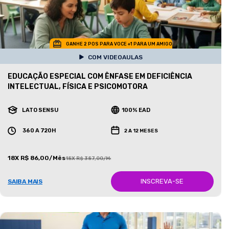
GANHE 2 POS PARA VOCE +1 PARA UM AMIGO
COM VIDEOAULAS
EDUCAÇÃO ESPECIAL COM ÊNFASE EM DEFICIÊNCIA
INTELECTUAL, FÍSICA E PSICOMOTORA
LATO SENSU
100% EAD
360 A 720H
2 A 12 MESES
18X R$ 86,00/Mês
18X R$ 387,00/Mês
INSCREVA-SE
SAIBA MAIS